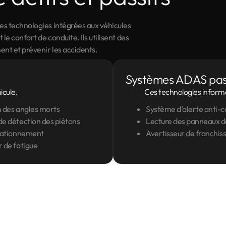
s technologies intégrées aux véhicules
le confort de conduite. Ils utilisent des
nt et prévenir les accidents.
Systèmes ADAS pass
icule.
Ces technologies informe
 des angles morts
Système d’alerte anti-co
e détection des piétons
Lecture des panneaux de
tationnement
Avertisseur de franchis
 de fatigue