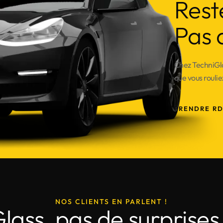
Rest
Pas 
Chez TechniGla
que vous roulie
PRENDRE R
NOS CLIENTS EN PARLENT !
ass, pas de surprises