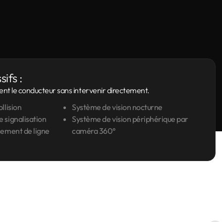
ifs :
nt le conducteur sans intervenir directement.
llision
Système de vision nocturne
 signalisation
Système de vision périphérique par
sement de ligne
caméra 360°