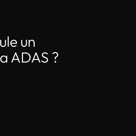
ule un
ra ADAS ?
02.
Calibration statique / dynamique
Selon les recommandations du constructeur, nous effectuons soit
une calibration statique en atelier avec des équipements de
précision, soit une calibration dynamique sur route, lorsque le
véhicule nécessite un ajustement en conditions réelles.