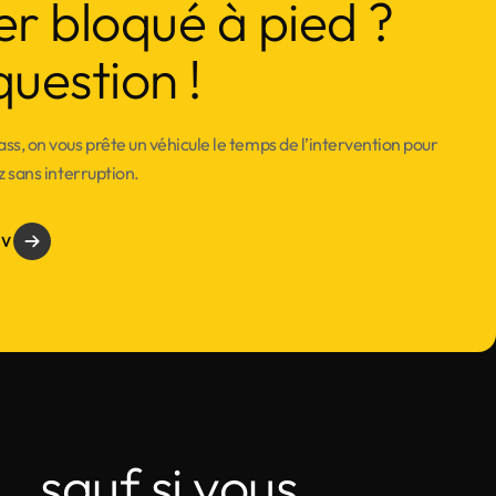
er bloqué à pied ?
question !
ss, on vous prête un véhicule le temps de l’intervention pour
z sans interruption.
DV
… sauf si vous