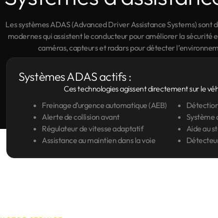
Les systèmes ADAS (Advanced Driver Assistance Systems) sont de
modernes qui assistent le conducteur pour améliorer la sécurité et 
caméras, capteurs et radars pour détecter l’environneme
Systèmes ADAS actifs :
Ces technologies agissent directement sur le véh
Freinage d’urgence automatique (AEB)
Détection
Alerte de collision avant
Système d
Régulateur de vitesse adaptatif
Aide au s
Assistance au maintien dans la voie
Détecteur